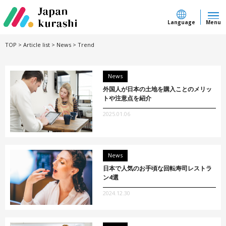
Language
Menu
TOP
>
Article list
>
News
>
Trend
News
外国人が日本の土地を購入ことのメリッ
トや注意点を紹介
2025.01.06
News
日本で人気のお手頃な回転寿司レストラ
ン4選
2024.12.30