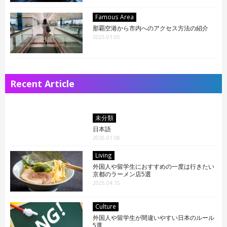
Famous Area
那覇空港から市内へのアクセス方法の紹介
2025.01.05
Recent Article
ARTICLE LIST
日本語
English
中文简体
未分類
LIVING
Español
日本語
2026.01.08
Indonesian
Português
Living
NEWS
Français
外国人や留学生におすすめの一度は行きたい
京都のラーメン店5選
2025.04.15
TRAVEL
Culture
外国人や留学生が間違いやすい日本のルール
5選