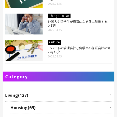
2025.04.15
CONTACT
Things To Do
外国人や留学生が病気になる前に準備するこ
と3選
2025.04.15
Culture
アパートの管理会社と留学生の保証会社の違
いを紹介
2025.04.15
Category
Living(127)
Housing(69)