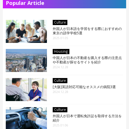
Popular Article
Culture
外国人が日本語を学習をする際におすすめの
東京の語学学校5選
2025.01.05
Housing
中国人が日本の不動産を購入する際の注意点
や不動産が探せるサイトを紹介
2024.12.28
Culture
[大阪]英語対応可能なオススメの病院3選
2024.12.28
Culture
外国人が日本で運転免許証を取得する方法を
紹介
2025.01.06