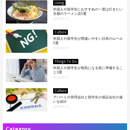
Living
外国人や留学生におすすめの一度は行きたい
京都のラーメン店5選
2025.04.15
Culture
外国人や留学生が間違いやすい日本のルール
5選
2025.04.15
Things To Do
外国人や留学生が病気になる前に準備するこ
と3選
2025.04.15
Culture
アパートの管理会社と留学生の保証会社の違
いを紹介
2025.04.15
Category