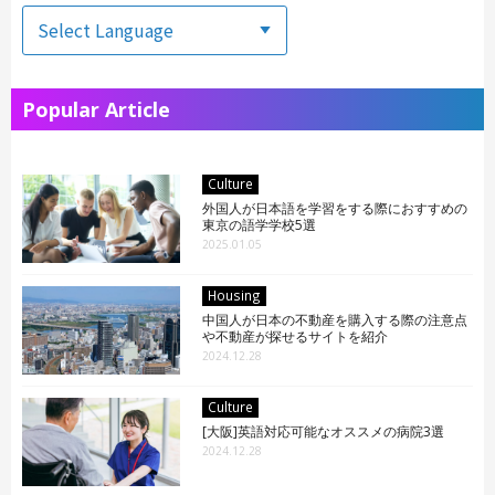
Popular Article
Culture
外国人が日本語を学習をする際におすすめの
東京の語学学校5選
2025.01.05
Housing
中国人が日本の不動産を購入する際の注意点
や不動産が探せるサイトを紹介
2024.12.28
Culture
[大阪]英語対応可能なオススメの病院3選
2024.12.28