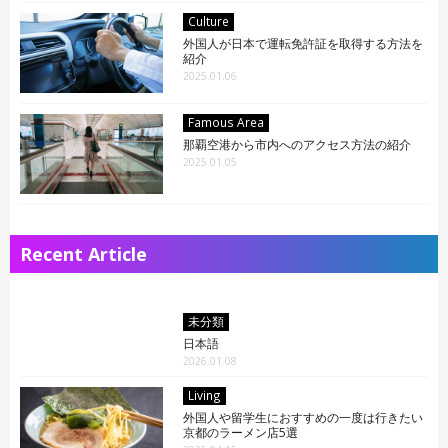
Culture
外国人が日本で運転免許証を取得する方法を
紹介
2025.01.06
Famous Area
那覇空港から市内へのアクセス方法の紹介
2025.01.05
Recent Article
未分類
日本語
2026.01.08
Living
外国人や留学生におすすめの一度は行きたい
京都のラーメン店5選