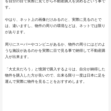
を自分の目で実際に見てから不動産購入を決めるという事で
す。
やはり、ネット上の画像だけみるのと、実際に見るのとで
は、違いますし、物件の周りの環境などは、ネットでは限り
があります。
周りにスーパーやコンビニがあるか、物件の周りにはどのよ
うな施設があるのかを実際に目で見る事で納得して不動産購
ARTICLE LIST
日本語
入が出来ます。
English
中文简体
「大丈夫だろう」と憶測で購入するよりは、自分が納得した
LIVING
Español
物件を購入した方が良いので、出来る限り一度は日本に足を
Indonesian
運んで実際に物件を見ることをおすすめします。
Português
NEWS
Français
TRAVEL