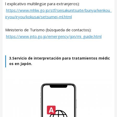
l explicativo multilingüe para extranjeros):
https://www.mhlw.go.jp/stf/seisakunitsuite/bunya/kenkou_
iryou/iryou/kokusai/setsumei-ml.html
Ministerio de Turismo (búsqueda de contactos):
https://www.jnto.go.jp/emergency/jpn/mi_guide.html
3.Servicio de interpretación para tratamientos médic
os en Japón.