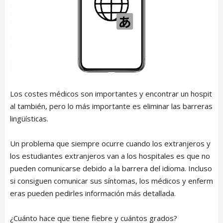
Los costes médicos son importantes y encontrar un hospit
al también, pero lo más importante es eliminar las barreras
lingüísticas.
ARTICLE LIST
日本語
English
Un problema que siempre ocurre cuando los extranjeros y
中文简体
los estudiantes extranjeros van a los hospitales es que no
LIVING
Español
pueden comunicarse debido a la barrera del idioma. Incluso
Indonesian
si consiguen comunicar sus síntomas, los médicos y enferm
Português
eras pueden pedirles información más detallada.
NEWS
Français
¿Cuánto hace que tiene fiebre y cuántos grados?