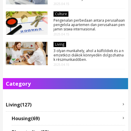
2025.04.15
Culture
Pengenalan perbedaan antara perusahaan
pengelola apartemen dan perusahaan pen
jamin siswa internasional.
2025.04.15
Living
3 olyan munkahely, ahol a külföldiek és a n
emzetközi diákok könnyedén dolgozhatna
k részmunkaidőben.
2025.04.15
Category
Living(127)
Housing(69)