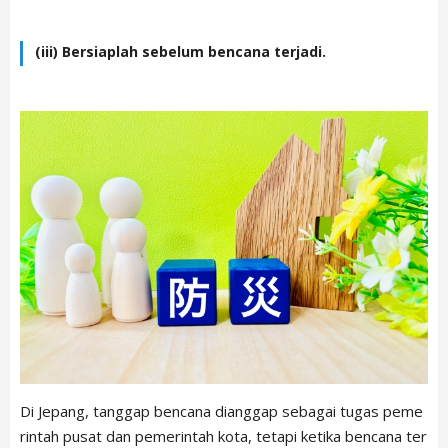
(iii) Bersiaplah sebelum bencana terjadi.
ARTICLE LIST
日本語
English
中文简体
LIVING
Español
Indonesian
Português
NEWS
Français
TRAVEL
Di Jepang, tanggap bencana dianggap sebagai tugas peme
rintah pusat dan pemerintah kota, tetapi ketika bencana ter