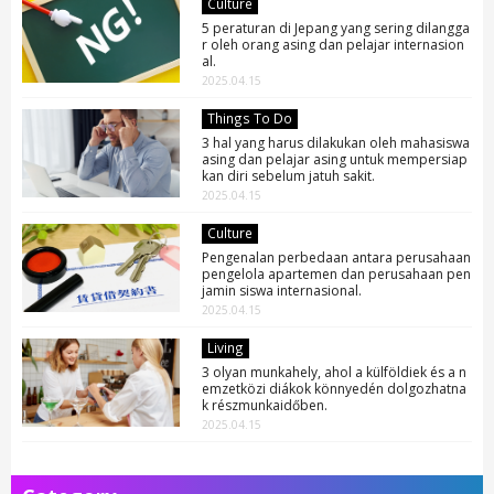
Culture
5 peraturan di Jepang yang sering dilangga
r oleh orang asing dan pelajar internasion
al.
2025.04.15
Things To Do
3 hal yang harus dilakukan oleh mahasiswa
asing dan pelajar asing untuk mempersiap
kan diri sebelum jatuh sakit.
2025.04.15
Culture
Pengenalan perbedaan antara perusahaan
pengelola apartemen dan perusahaan pen
jamin siswa internasional.
2025.04.15
Living
3 olyan munkahely, ahol a külföldiek és a n
emzetközi diákok könnyedén dolgozhatna
k részmunkaidőben.
2025.04.15