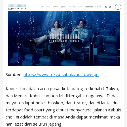
ARTICLE LIST
日本語
Sumber:
https://www.tokyu-kabukicho-tower.jp
English
中文简体
Kabukicho adalah area pusat kota paling terkenal di Tokyo,
LIVING
Español
dan Menara Kabukicho berdiri di tengah-tengahnya. Di dala
Indonesian
mnya terdapat hotel, bioskop, dan teater, dan di lantai dua
Português
terdapat food court yang dibuat menyerupai jalanan Kabuki
NEWS
Français
cho. Ini adalah tempat di mana Anda dapat menikmati maka
nan lezat dari seluruh Jepang,