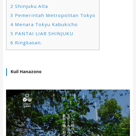
2
Shinjuku Alta
3
Pemerintah Metropolitan Tokyo
4
Menara Tokyu Kabukicho
5
PANTAI LIAR SHINJUKU
6
Ringkasan.
Kuil Hanazono