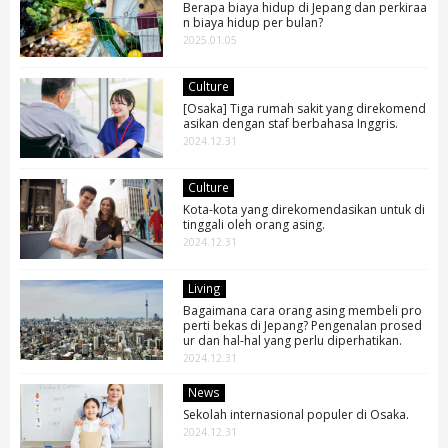
Berapa biaya hidup di Jepang dan perkiraa
n biaya hidup per bulan?
2025.01.05
Culture
[Osaka] Tiga rumah sakit yang direkomend
asikan dengan staf berbahasa Inggris.
2024.12.31
Culture
Kota-kota yang direkomendasikan untuk di
tinggali oleh orang asing.
2024.12.31
Living
Bagaimana cara orang asing membeli pro
perti bekas di Jepang? Pengenalan prosed
ur dan hal-hal yang perlu diperhatikan.
2024.12.31
News
Sekolah internasional populer di Osaka.
2024.12.31