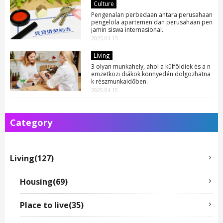
Culture
Pengenalan perbedaan antara perusahaan
pengelola apartemen dan perusahaan pen
jamin siswa internasional.
2025.04.15
Living
3 olyan munkahely, ahol a külföldiek és a n
emzetközi diákok könnyedén dolgozhatna
k részmunkaidőben.
2025.04.15
Category
Living(127)
Housing(69)
Place to live(35)