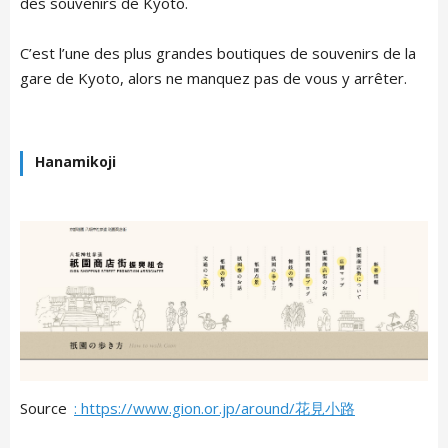
des souvenirs de Kyoto.
C’est l’une des plus grandes boutiques de souvenirs de la
gare de Kyoto, alors ne manquez pas de vous y arrêter.
Hanamikoji
ARTICLE LIST
日本語
English
中文简体
LIVING
Español
Indonesian
Português
NEWS
Français
Source
: https://www.gion.or.jp/around/花見小路