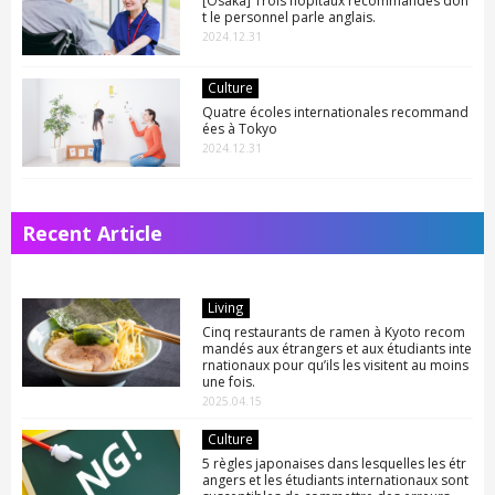
[Osaka] Trois hôpitaux recommandés don
t le personnel parle anglais.
2024.12.31
Culture
Quatre écoles internationales recommand
ées à Tokyo
2024.12.31
Recent Article
Living
Cinq restaurants de ramen à Kyoto recom
mandés aux étrangers et aux étudiants inte
rnationaux pour qu’ils les visitent au moins
une fois.
2025.04.15
Culture
5 règles japonaises dans lesquelles les étr
angers et les étudiants internationaux sont