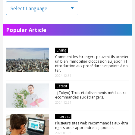
Popular Article
Living
Comment les étrangers peuvent-ils acheter
un bien immobilier d’occasion au Japon ? I
ntroduction aux procédures et points à no
ter.
2024.12.31
Latest
［Tokyo] Trois établissements médicaux r
ecommandés aux étrangers.
2024.12.31
Interest
Plusieurs sites web recommandés aux étra
ngers pour apprendre le japonais.
2025.01.05