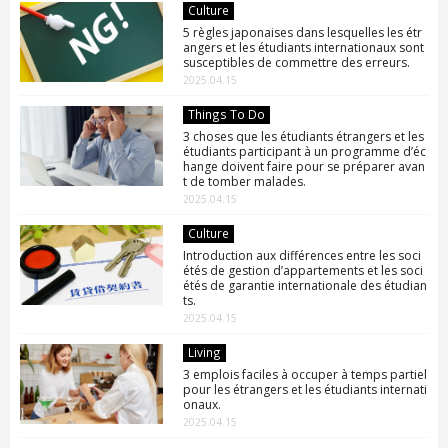
Culture
5 règles japonaises dans lesquelles les étr
angers et les étudiants internationaux sont
susceptibles de commettre des erreurs.
2025.04.15
Things To Do
3 choses que les étudiants étrangers et les
étudiants participant à un programme d’éc
hange doivent faire pour se préparer avan
t de tomber malades.
2025.04.15
Culture
Introduction aux différences entre les soci
étés de gestion d’appartements et les soci
étés de garantie internationale des étudian
ts.
2025.04.15
Living
3 emplois faciles à occuper à temps partiel
pour les étrangers et les étudiants internati
onaux.
2025.04.15