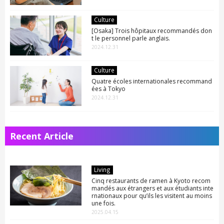
Culture
[Osaka] Trois hôpitaux recommandés don
t le personnel parle anglais.
2024.12.31
Culture
Quatre écoles internationales recommand
ées à Tokyo
2024.12.31
Recent Article
Living
Cinq restaurants de ramen à Kyoto recom
mandés aux étrangers et aux étudiants inte
rnationaux pour qu’ils les visitent au moins
une fois.
2025.04.15