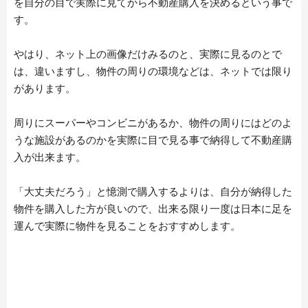
を自分の目で実際に見てから不動産購入を決めるという事で
す。
やはり、ネット上の画像だけみるのと、実際に見るのとで
は、違いますし、物件の周りの環境などは、ネットでは限り
があります。
周りにスーパーやコンビニがあるか、物件の周りにはどのよ
うな施設があるのかを実際に目で見る事で納得して不動産購
入が出来ます。
ARTICLE LIST
日本語
「大丈夫だろう」と憶測で購入するよりは、自分が納得した
English
物件を購入した方が良いので、出来る限り一度は日本に足を
中文简体
運んで実際に物件を見ることをおすすめします。
LIVING
Español
Indonesian
Português
NEWS
Français