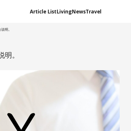
Article List
Living
News
Travel
金说明。
说明。