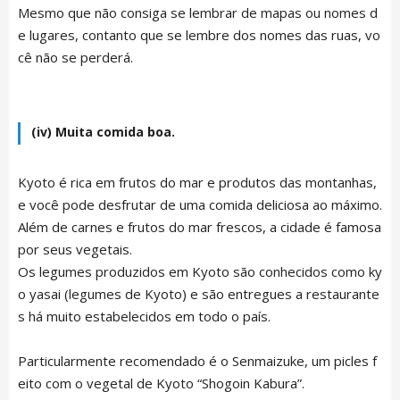
Mesmo que não consiga se lembrar de mapas ou nomes d
e lugares, contanto que se lembre dos nomes das ruas, vo
cê não se perderá.
(iv) Muita comida boa.
Kyoto é rica em frutos do mar e produtos das montanhas,
e você pode desfrutar de uma comida deliciosa ao máximo.
Além de carnes e frutos do mar frescos, a cidade é famosa
por seus vegetais.
Os legumes produzidos em Kyoto são conhecidos como ky
ARTICLE LIST
日本語
o yasai (legumes de Kyoto) e são entregues a restaurante
English
s há muito estabelecidos em todo o país.
中文简体
LIVING
Español
Particularmente recomendado é o Senmaizuke, um picles f
Indonesian
eito com o vegetal de Kyoto “Shogoin Kabura”.
Português