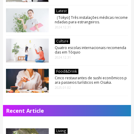
Latest
［Tokyo] Três instalações médicas recome
ndadas para estrangeiros.
2024.12.31
Culture
Quatro escolas internacionais recomenda
das em Tóquio
2024.12.31
Food&Drink
Cinco restaurantes de sushi econômicos p
ara passeios turísticos em Osaka.
2025.01.02
Recent Article
Living