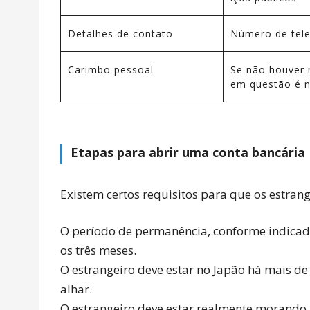
Detalhes de contato
Número de telef
Carimbo pessoal
Se não houver 
em questão é n
Etapas para abrir uma conta bancária
Existem certos requisitos para que os estra
日本語
O período de permanência, conforme indicado
English
os três meses.
中文简体
O estrangeiro deve estar no Japão há mais de
Español
alhar.
Indonesian
O estrangeiro deve estar realmente morando n