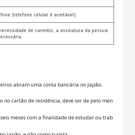
one (telefone celular é aceitável)
necessidade de carimbo, a assinatura da pessoa
ecessária.
ngeiros abram uma conta bancária no Japão.
ARTICLE LIST
 no cartão de residência, deve ser de pelo men
 seis meses com a finalidade de estudar ou trab
LIVING
o Japão, e não como turista.