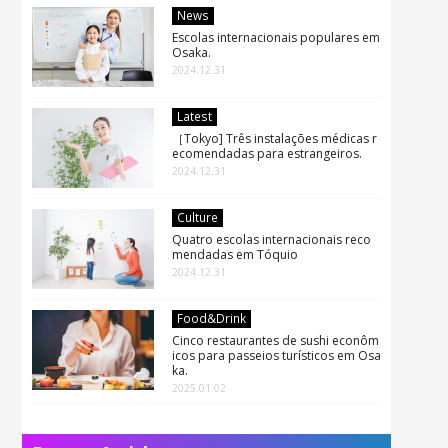
News
Escolas internacionais populares em
Osaka.
2024.12.31
Latest
［Tokyo] Três instalações médicas r
ecomendadas para estrangeiros.
2024.12.31
Culture
Quatro escolas internacionais reco
mendadas em Tóquio
2024.12.31
Food&Drink
Cinco restaurantes de sushi econôm
icos para passeios turísticos em Osa
ka.
2025.01.02