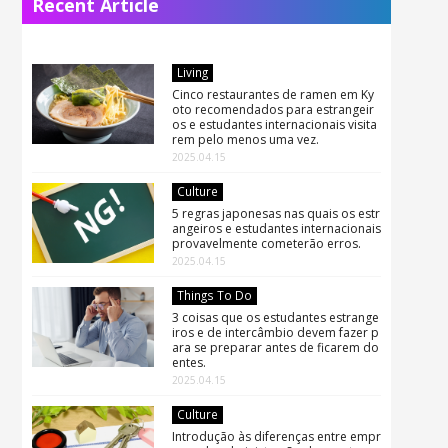
Recent Article
Living
Cinco restaurantes de ramen em Ky
oto recomendados para estrangeir
os e estudantes internacionais visita
rem pelo menos uma vez.
2025.04.15
Culture
5 regras japonesas nas quais os estr
angeiros e estudantes internacionais
provavelmente cometerão erros.
2025.04.15
Things To Do
3 coisas que os estudantes estrange
iros e de intercâmbio devem fazer p
ara se preparar antes de ficarem do
entes.
2025.04.15
Culture
Introdução às diferenças entre empr